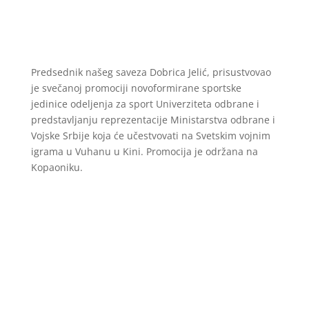
Predsednik našeg saveza Dobrica Jelić, prisustvovao
je svečanoj promociji novoformirane sportske
jedinice odeljenja za sport Univerziteta odbrane i
predstavljanju reprezentacije Ministarstva odbrane i
Vojske Srbije koja će učestvovati na Svetskim vojnim
igrama u Vuhanu u Kini. Promocija je održana na
Kopaoniku.