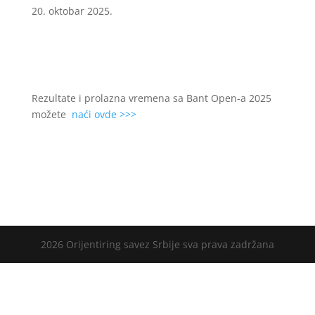
20. oktobar 2025.
Rezultate i prolazna vremena sa Bant Open-a 2025
možete
naći ovde >>>
2026 Orijentiring savez Srbije sva prava zadržana